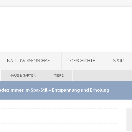
NATURWISSENSCHAFT
GESCHICHTE
SPORT
HAUS & GARTEN
TIERE
adezimmer im Spa-Stil – Entspannung und Erholung
use schaffen
HAUS & GARTEN
ultifunktionale Haartrimmer: Ein Gerät für Bart,