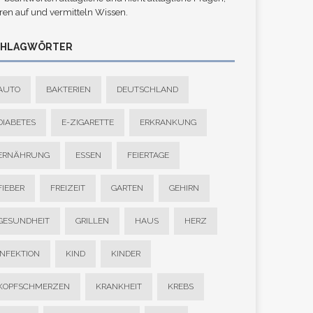
ren auf und vermitteln Wissen.
CHLAGWÖRTER
AUTO
BAKTERIEN
DEUTSCHLAND
DIABETES
E-ZIGARETTE
ERKRANKUNG
ERNÄHRUNG
ESSEN
FEIERTAGE
FIEBER
FREIZEIT
GARTEN
GEHIRN
GESUNDHEIT
GRILLEN
HAUS
HERZ
INFEKTION
KIND
KINDER
KOPFSCHMERZEN
KRANKHEIT
KREBS