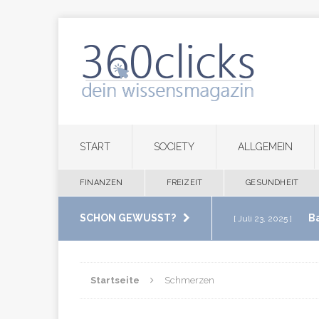
START
SOCIETY
ALLGEMEIN
FINANZEN
FREIZEIT
GESUNDHEIT
SCHON GEWUSST?
B
[ Juli 23, 2025 ]
im eigenen Zuha
Startseite
Schmerzen
M
[ Juli 20, 2025 ]