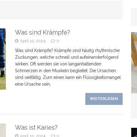
rhaar
GESUNDHEIT
Was sind Krämpfe?
as Banken verschweigen –
April 10, 2024
0
Was sind Krämpfe? Krämpfe sind häufig rhythmische
kte bei Tagesgeldangeboten richtig deuten
Zuckungen, welche schnell und aufeinanderfolgend
wirken. Oft werden sie von langanhaltenden
Schmerzen in den Muskeln begleitet. Die Ursachen
sind vielfältig. Zum einen kann ein Flüssigkeitsmangel
eine Ursache sein,
line-Marketing trifft Offline-Präsenz: Synergien
WEITERLESEN
EIN
Was ist Karies?
Wenn der Hund plötzlich „schwierig“ wird: Häufige
April 10, 2024
0