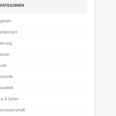
KATEGORIEN
lgemein
tertainment
nährung
nanzen
izeit
schichte
sundheit
us & Garten
turwissenschaft