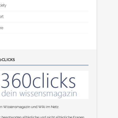
ciety
ort
re
0CLICKS
in Wissensmagazin und Wiki im Netz.
 beantworten alltägliche und nicht alltägliche Fragen,