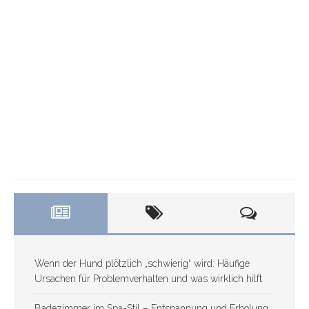
a
n
u
a
r
1
5
,
2
0
2
4
0
Wenn der Hund plötzlich „schwierig“ wird: Häufige
Ursachen für Problemverhalten und was wirklich hilft
Badezimmer im Spa-Stil – Entspannung und Erholung