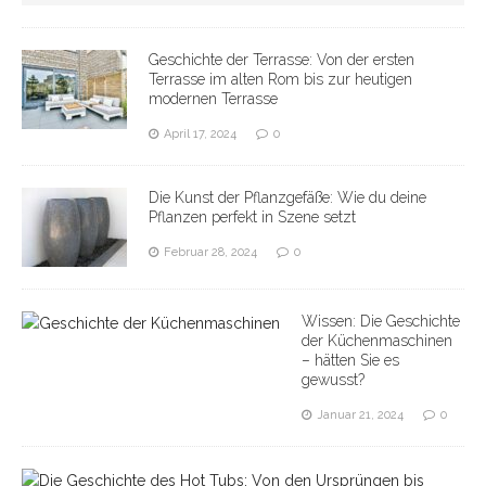
Geschichte der Terrasse: Von der ersten
Terrasse im alten Rom bis zur heutigen
modernen Terrasse
April 17, 2024
0
Die Kunst der Pflanzgefäße: Wie du deine
Pflanzen perfekt in Szene setzt
Februar 28, 2024
0
Wissen: Die Geschichte
der Küchenmaschinen
– hätten Sie es
gewusst?
Januar 21, 2024
0
D