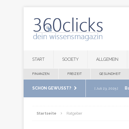
START
SOCIETY
ALLGEMEIN
FINANZEN
FREIZEIT
GESUNDHEIT
SCHON GEWUSST?
B
[ Juli 23, 2025 ]
im eigenen Zuha
Startseite
Ratgeber
M
[ Juli 20, 2025 ]