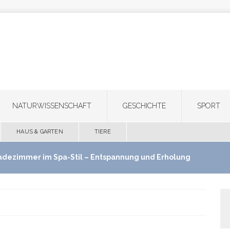
NATURWISSENSCHAFT
GESCHICHTE
SPORT
HAUS & GARTEN
TIERE
adezimmer im Spa-Stil – Entspannung und Erholung
use schaffen
HAUS & GARTEN
ultifunktionale Haartrimmer: Ein Gerät für Bart,