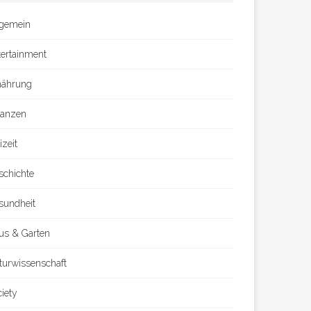
lgemein
tertainment
nährung
nanzen
izeit
schichte
sundheit
us & Garten
turwissenschaft
ciety