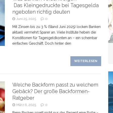
Das Kleingedruckte bei Tagesgelda
blemverhalten und was wirklich hilft
TIERE
ngeboten richtig deuten
Juni 25, 2025
0
Mit Zinsen bis zu 3 % (Stand Juni 2025) locken Banken
aktuell vermehrt Sparer an. Viele Institute heben die
Konditionen für Tagesgeldkonten an – ein scheinbar
einfaches Geschäft. Doch hinter den
WEITERLESEN
Welche Backform passt zu welchem
Gebäck? Der große Backformen-
Ratgeber
März 6, 2025
0
Beim Backen spielt nicht nur das Rezept eine Rolle –