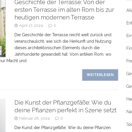
Geschichte der Terrasse: Von der
ersten Terrasse im alten Rom bis zur
Al
heutigen modernen Terrasse
En
April 17, 2024
0
Die Geschichte der Terrasse reicht weit zurück und
Er
veranschaulicht, wie sich die Herkunft und Nutzung
dieses architektonischen Elements durch die
Fi
Jahrhunderte gewandelt hat. Vom antiken Rom, wo
 nur Macht und
Fre
Ge
WEITERLESEN
Ge
Ha
Die Kunst der Pflanzgefäße: Wie du
deine Pflanzen perfekt in Szene setzt
Na
Februar 28, 2024
0
So
Die Kunst der Pflanzgefäße: Wie du deine Pflanzen