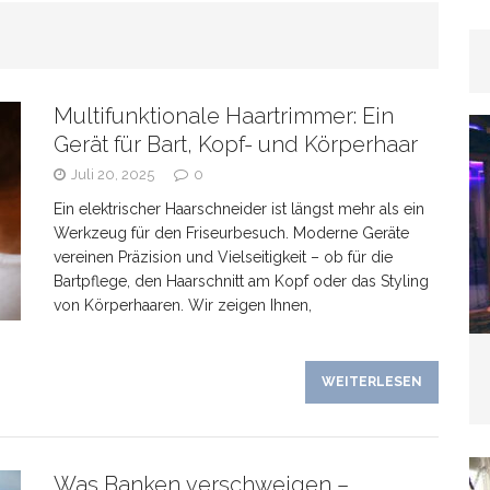
rhaar
GESUNDHEIT
Multifunktionale Haartrimmer: Ein
as Banken verschweigen –
Gerät für Bart, Kopf- und Körperhaar
Juli 20, 2025
0
kte bei Tagesgeldangeboten richtig deuten
Ein elektrischer Haarschneider ist längst mehr als ein
Werkzeug für den Friseurbesuch. Moderne Geräte
vereinen Präzision und Vielseitigkeit – ob für die
Bartpflege, den Haarschnitt am Kopf oder das Styling
von Körperhaaren. Wir zeigen Ihnen,
line-Marketing trifft Offline-Präsenz: Synergien
WEITERLESEN
EIN
Wenn der Hund plötzlich „schwierig“ wird: Häufige
Was Banken verschweigen –