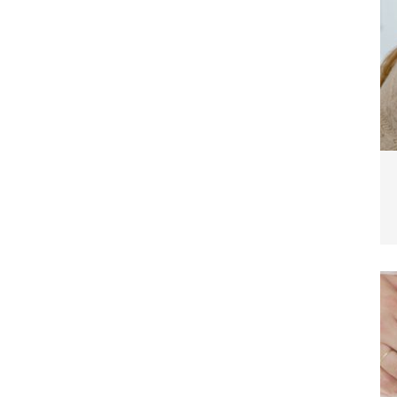
blemverhalten und was wirklich hilft
TIERE