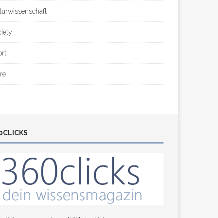
turwissenschaft
ciety
ort
re
0CLICKS