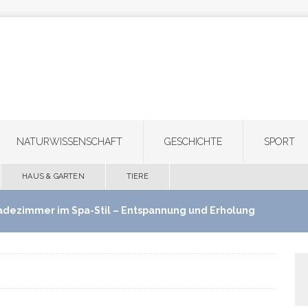
NATURWISSENSCHAFT
GESCHICHTE
SPORT
HAUS & GARTEN
TIERE
adezimmer im Spa-Stil – Entspannung und Erholung
use schaffen
HAUS & GARTEN
ultifunktionale Haartrimmer: Ein Gerät für Bart,