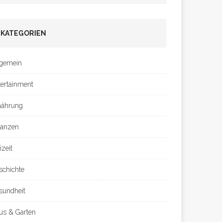
KATEGORIEN
lgemein
tertainment
nährung
nanzen
izeit
schichte
sundheit
us & Garten