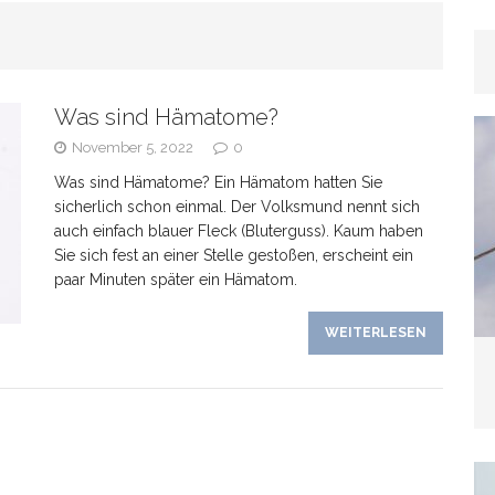
rhaar
GESUNDHEIT
Was sind Hämatome?
as Banken verschweigen –
November 5, 2022
0
Was sind Hämatome? Ein Hämatom hatten Sie
kte bei Tagesgeldangeboten richtig deuten
sicherlich schon einmal. Der Volksmund nennt sich
auch einfach blauer Fleck (Bluterguss). Kaum haben
Sie sich fest an einer Stelle gestoßen, erscheint ein
paar Minuten später ein Hämatom.
line-Marketing trifft Offline-Präsenz: Synergien
WEITERLESEN
EIN
Wenn der Hund plötzlich „schwierig“ wird: Häufige