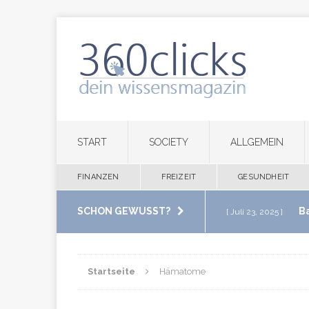
START
SOCIETY
ALLGEMEIN
FINANZEN
FREIZEIT
GESUNDHEIT
SCHON GEWUSST?
B
[ Juli 23, 2025 ]
im eigenen Zuha
Startseite
Hämatome
M
[ Juli 20, 2025 ]