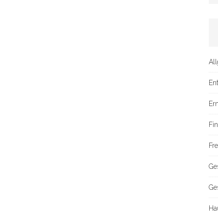
Al
En
Er
Fi
Fre
Ge
Ge
Ha