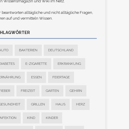
in Wissensmagazin und Wiki im Netz.
 beantworten alltägliche und nicht alltägliche Fragen,
ren auf und vermitteln Wissen.
CHLAGWÖRTER
AUTO
BAKTERIEN
DEUTSCHLAND
DIABETES
E-ZIGARETTE
ERKRANKUNG
ERNÄHRUNG
ESSEN
FEIERTAGE
FIEBER
FREIZEIT
GARTEN
GEHIRN
GESUNDHEIT
GRILLEN
HAUS
HERZ
INFEKTION
KIND
KINDER