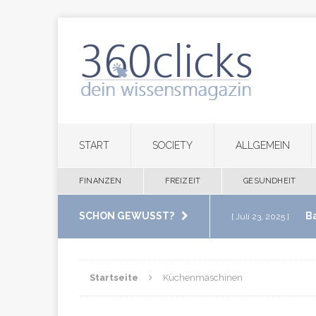
START
SOCIETY
ALLGEMEIN
FINANZEN
FREIZEIT
GESUNDHEIT
SCHON GEWUSST?
B
[ Juli 23, 2025 ]
im eigenen Zuha
Startseite
Küchenmaschinen
M
[ Juli 20, 2025 ]