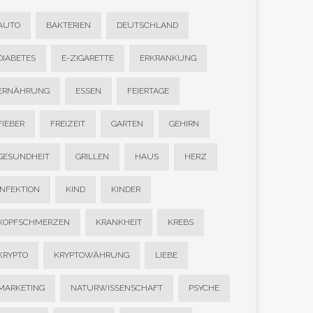
AUTO
BAKTERIEN
DEUTSCHLAND
DIABETES
E-ZIGARETTE
ERKRANKUNG
ERNÄHRUNG
ESSEN
FEIERTAGE
FIEBER
FREIZEIT
GARTEN
GEHIRN
GESUNDHEIT
GRILLEN
HAUS
HERZ
INFEKTION
KIND
KINDER
KOPFSCHMERZEN
KRANKHEIT
KREBS
KRYPTO
KRYPTOWÄHRUNG
LIEBE
MARKETING
NATURWISSENSCHAFT
PSYCHE