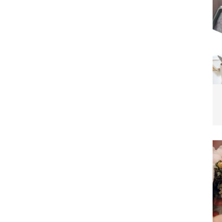
blemverhalten und was wirklich hilft
TIERE