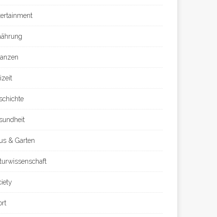
tertainment
nährung
nanzen
izeit
schichte
sundheit
us & Garten
turwissenschaft
ciety
ort