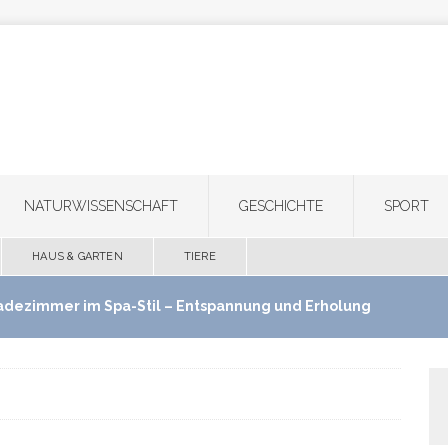
NATURWISSENSCHAFT
GESCHICHTE
SPORT
HAUS & GARTEN
TIERE
adezimmer im Spa-Stil – Entspannung und Erholung
use schaffen
HAUS & GARTEN
ultifunktionale Haartrimmer: Ein Gerät für Bart,