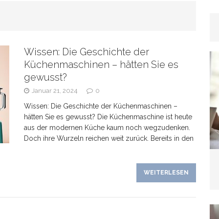
rhaar
GESUNDHEIT
Wissen: Die Geschichte der
as Banken verschweigen –
Küchenmaschinen – hätten Sie es
gewusst?
kte bei Tagesgeldangeboten richtig deuten
Januar 21, 2024
0
Wissen: Die Geschichte der Küchenmaschinen –
hätten Sie es gewusst? Die Küchenmaschine ist heute
aus der modernen Küche kaum noch wegzudenken.
Doch ihre Wurzeln reichen weit zurück. Bereits in den
line-Marketing trifft Offline-Präsenz: Synergien
WEITERLESEN
EIN
Wenn der Hund plötzlich „schwierig“ wird: Häufige