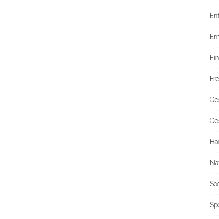
En
Er
Fi
Fre
Ge
Ge
Ha
Na
So
Sp