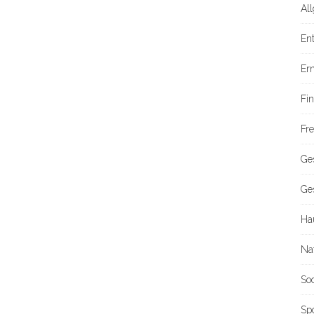
Al
En
Er
Fi
Fre
Ge
Ge
Ha
Na
So
Sp