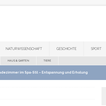
NATURWISSENSCHAFT
GESCHICHTE
SPORT
HAUS & GARTEN
TIERE
adezimmer im Spa-Stil – Entspannung und Erholung
use schaffen
HAUS & GARTEN
ultifunktionale Haartrimmer: Ein Gerät für Bart,