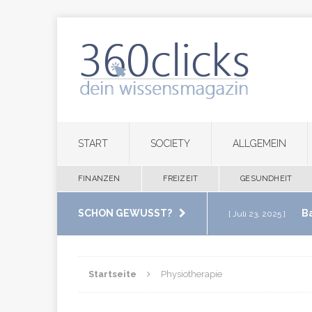
START
SOCIETY
ALLGEMEIN
FINANZEN
FREIZEIT
GESUNDHEIT
SCHON GEWUSST?
B
[ Juli 23, 2025 ]
im eigenen Zuha
Startseite
Physiotherapie
M
[ Juli 20, 2025 ]