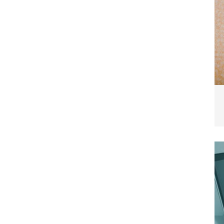
blemverhalten und was wirklich hilft
TIERE