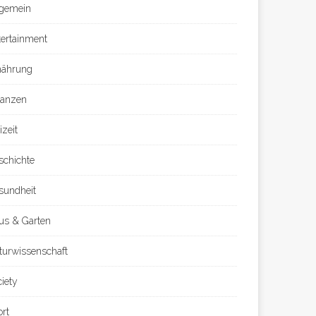
lgemein
tertainment
nährung
nanzen
izeit
schichte
sundheit
us & Garten
turwissenschaft
ciety
ort