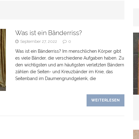
rhaar
GESUNDHEIT
Was ist ein Bänderriss?
as Banken verschweigen –
September 27, 2022
0
Was ist ein Bänderriss? Im menschlichen Körper gibt
kte bei Tagesgeldangeboten richtig deuten
es viele Bänder, die verschiedene Aufgaben haben. Zu
den wichtigsten und am häufigsten verletzten Bändern
zählen die Seiten- und Kreuzbänder im Knie, das
Seitenband im Daumengrundgelenk, die
line-Marketing trifft Offline-Präsenz: Synergien
WEITERLESEN
EIN
Wenn der Hund plötzlich „schwierig“ wird: Häufige