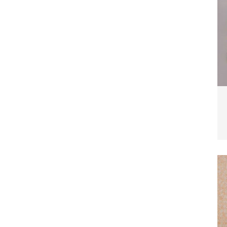
blemverhalten und was wirklich hilft
TIERE