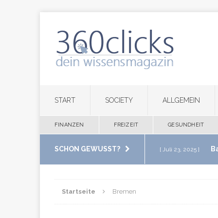
START
SOCIETY
ALLGEMEIN
FINANZEN
FREIZEIT
GESUNDHEIT
SCHON GEWUSST?
B
[ Juli 23, 2025 ]
im eigenen Zuha
Startseite
Bremen
M
[ Juli 20, 2025 ]