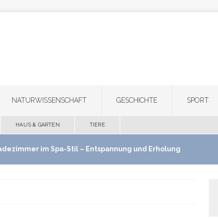
NATURWISSENSCHAFT
GESCHICHTE
SPORT
HAUS & GARTEN
TIERE
adezimmer im Spa-Stil – Entspannung und Erholung
use schaffen
HAUS & GARTEN
ultifunktionale Haartrimmer: Ein Gerät für Bart,