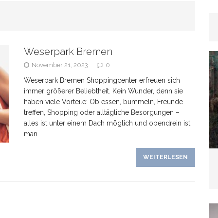
rhaar
GESUNDHEIT
Weserpark Bremen
as Banken verschweigen –
November 21, 2023
0
Weserpark Bremen Shoppingcenter erfreuen sich
kte bei Tagesgeldangeboten richtig deuten
immer größerer Beliebtheit. Kein Wunder, denn sie
haben viele Vorteile: Ob essen, bummeln, Freunde
treffen, Shopping oder alltägliche Besorgungen –
alles ist unter einem Dach möglich und obendrein ist
man
line-Marketing trifft Offline-Präsenz: Synergien
WEITERLESEN
EIN
Wenn der Hund plötzlich „schwierig“ wird: Häufige