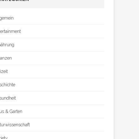
lgemein
tertainment
nährung
nanzen
izeit
schichte
sundheit
us & Garten
turwissenschaft
ciety