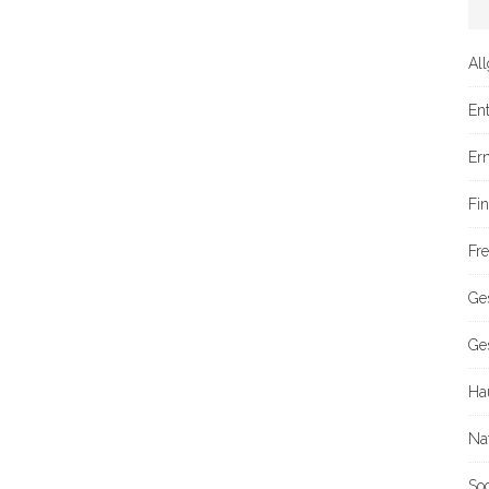
Al
En
Er
Fi
Fre
Ge
Ge
Ha
Na
So