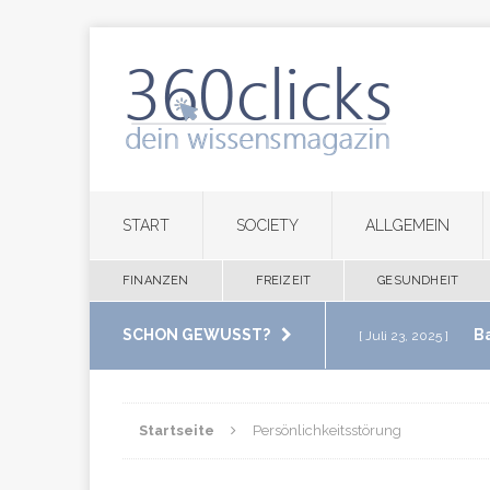
START
SOCIETY
ALLGEMEIN
FINANZEN
FREIZEIT
GESUNDHEIT
SCHON GEWUSST?
B
[ Juli 23, 2025 ]
im eigenen Zuha
Startseite
Persönlichkeitsstörung
M
[ Juli 20, 2025 ]