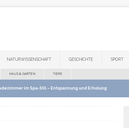
NATURWISSENSCHAFT
GESCHICHTE
SPORT
HAUS & GARTEN
TIERE
adezimmer im Spa-Stil – Entspannung und Erholung
use schaffen
HAUS & GARTEN
ultifunktionale Haartrimmer: Ein Gerät für Bart,