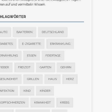
ren auf und vermitteln Wissen.
CHLAGWÖRTER
AUTO
BAKTERIEN
DEUTSCHLAND
DIABETES
E-ZIGARETTE
ERKRANKUNG
ERNÄHRUNG
ESSEN
FEIERTAGE
FIEBER
FREIZEIT
GARTEN
GEHIRN
GESUNDHEIT
GRILLEN
HAUS
HERZ
INFEKTION
KIND
KINDER
KOPFSCHMERZEN
KRANKHEIT
KREBS