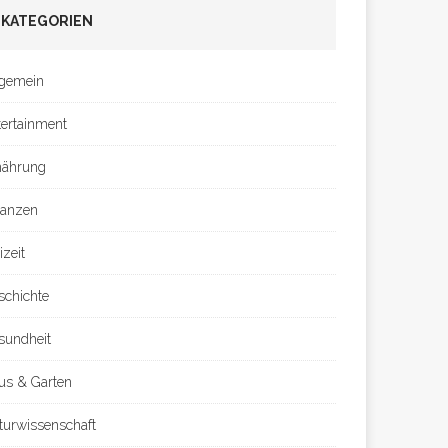
KATEGORIEN
lgemein
tertainment
nährung
nanzen
izeit
schichte
sundheit
us & Garten
turwissenschaft