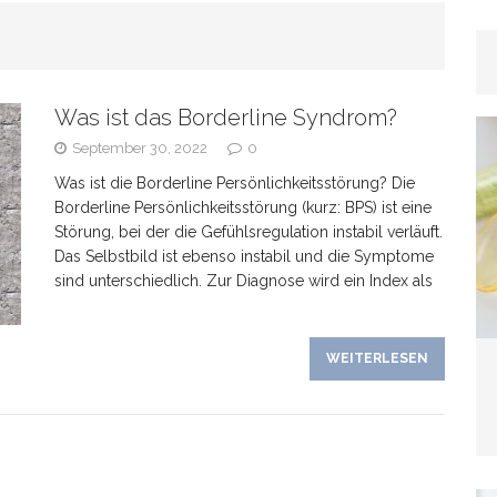
rhaar
GESUNDHEIT
Was ist das Borderline Syndrom?
as Banken verschweigen –
September 30, 2022
0
Was ist die Borderline Persönlichkeitsstörung? Die
kte bei Tagesgeldangeboten richtig deuten
Borderline Persönlichkeitsstörung (kurz: BPS) ist eine
Störung, bei der die Gefühlsregulation instabil verläuft.
Das Selbstbild ist ebenso instabil und die Symptome
sind unterschiedlich. Zur Diagnose wird ein Index als
line-Marketing trifft Offline-Präsenz: Synergien
WEITERLESEN
EIN
Wenn der Hund plötzlich „schwierig“ wird: Häufige