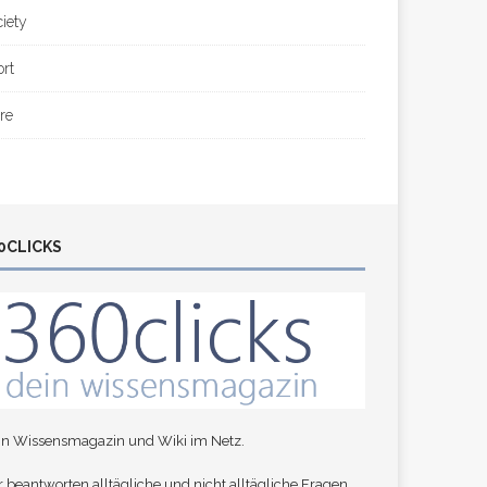
ciety
ort
re
0CLICKS
in Wissensmagazin und Wiki im Netz.
 beantworten alltägliche und nicht alltägliche Fragen,