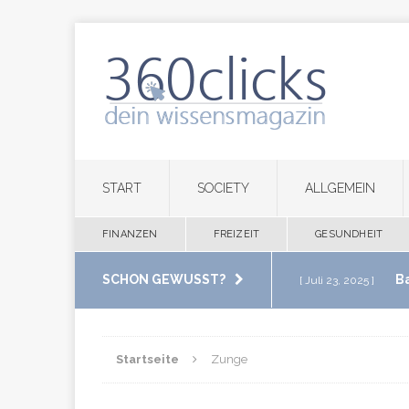
START
SOCIETY
ALLGEMEIN
FINANZEN
FREIZEIT
GESUNDHEIT
SCHON GEWUSST?
B
[ Juli 23, 2025 ]
im eigenen Zuha
Startseite
Zunge
M
[ Juli 20, 2025 ]