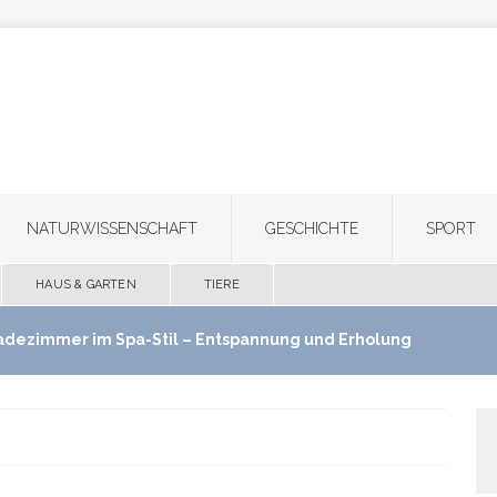
NATURWISSENSCHAFT
GESCHICHTE
SPORT
HAUS & GARTEN
TIERE
adezimmer im Spa-Stil – Entspannung und Erholung
use schaffen
HAUS & GARTEN
ultifunktionale Haartrimmer: Ein Gerät für Bart,