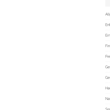
Al
En
Er
Fi
Fre
Ge
Ge
Ha
Na
So