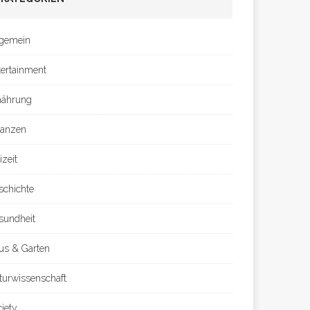
lgemein
tertainment
nährung
nanzen
izeit
schichte
sundheit
us & Garten
turwissenschaft
ciety