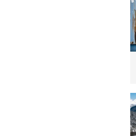
blemverhalten und was wirklich hilft
TIERE