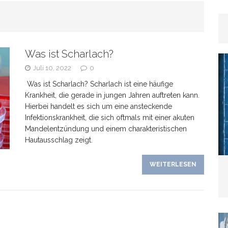
rhaar
GESUNDHEIT
Was ist Scharlach?
as Banken verschweigen –
Juli 10, 2022
0
Was ist Scharlach? Scharlach ist eine häufige
kte bei Tagesgeldangeboten richtig deuten
Krankheit, die gerade in jungen Jahren auftreten kann.
Hierbei handelt es sich um eine ansteckende
Infektionskrankheit, die sich oftmals mit einer akuten
Mandelentzündung und einem charakteristischen
Hautausschlag zeigt.
line-Marketing trifft Offline-Präsenz: Synergien
WEITERLESEN
EIN
Wenn der Hund plötzlich „schwierig“ wird: Häufige