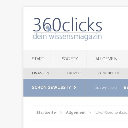
START
SOCIETY
ALLGEMEIN
FINANZEN
FREIZEIT
GESUNDHEIT
SCHON GEWUSST?
B
[ Juli 23, 2025 ]
im eigenen Zuha
Startseite
Allgemein
Likör-Geschenkset:
M
[ Juli 20, 2025 ]