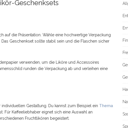
 Likör-Geschenksets
Al
En
Er
uch auf die Präsentation. Wähle eine hochwertige Verpackung
Fi
. Das Geschenkset sollte stabil sein und die Flaschen sicher
Fre
idenpapier verwenden, um die Liköre und Accessoires
Ge
Namensschild runden die Verpackung ab und verleihen eine
Ge
Ha
Na
r individuellen Gestaltung. Du kannst zum Beispiel ein
Thema
. Für Kaffeeliebhaber eignet sich eine Auswahl an
So
rschiedenen Fruchtlikören begeistert.
Sp