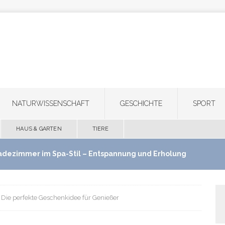
NATURWISSENSCHAFT
GESCHICHTE
SPORT
HAUS & GARTEN
TIERE
adezimmer im Spa-Stil – Entspannung und Erholung
use schaffen
HAUS & GARTEN
 Die perfekte Geschenkidee für Genießer
ultifunktionale Haartrimmer: Ein Gerät für Bart,