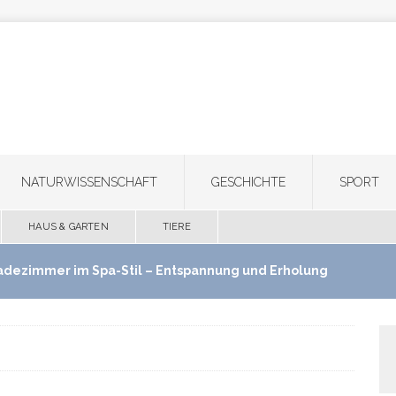
NATURWISSENSCHAFT
GESCHICHTE
SPORT
HAUS & GARTEN
TIERE
adezimmer im Spa-Stil – Entspannung und Erholung
use schaffen
HAUS & GARTEN
ultifunktionale Haartrimmer: Ein Gerät für Bart,