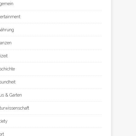
lgemein
tertainment
nährung
nanzen
izeit
schichte
sundheit
us & Garten
turwissenschaft
ciety
ort