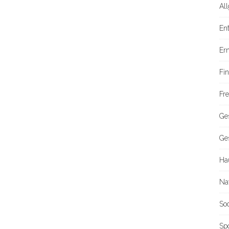
Al
En
Er
Fi
Fre
Ge
Ge
Ha
Na
So
Sp