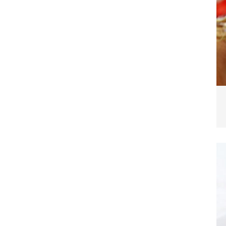
blemverhalten und was wirklich hilft
TIERE