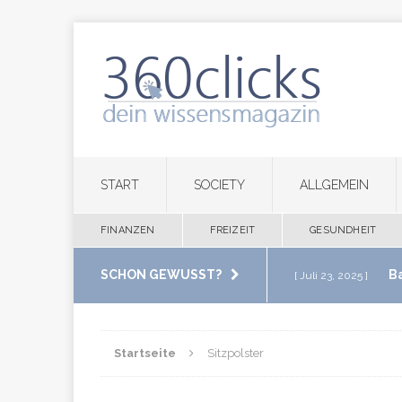
START
SOCIETY
ALLGEMEIN
FINANZEN
FREIZEIT
GESUNDHEIT
SCHON GEWUSST?
B
[ Juli 23, 2025 ]
im eigenen Zuha
Startseite
Sitzpolster
M
[ Juli 20, 2025 ]