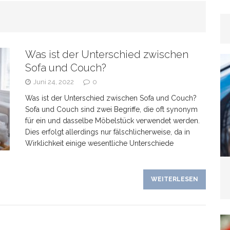
rhaar
GESUNDHEIT
Was ist der Unterschied zwischen
as Banken verschweigen –
Sofa und Couch?
Juni 24, 2022
0
kte bei Tagesgeldangeboten richtig deuten
Was ist der Unterschied zwischen Sofa und Couch?
Sofa und Couch sind zwei Begriffe, die oft synonym
für ein und dasselbe Möbelstück verwendet werden.
Dies erfolgt allerdings nur fälschlicherweise, da in
Wirklichkeit einige wesentliche Unterschiede
line-Marketing trifft Offline-Präsenz: Synergien
WEITERLESEN
EIN
Wenn der Hund plötzlich „schwierig“ wird: Häufige