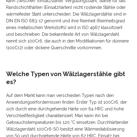
kann zwischen: Einsatzstähle, Vergütungsstahl, Stähle für das
Randschichthärten (Einsatzhärten) nicht rostende Stähle oder
wärmefester Stahl unterscheiden. Die Wälzlagerstähle sind in
DIN EN ISO 683-17 genormt und ihre Reinheit (Reinheitsgrad
eines metallischen Werkstoffs) wird in ISO 4967 klassifiziert
und beschrieben. Die bekannteste Art von Wälzlagerstahl
nennt sich 100Cr6, die auch in den Modifikationen für dünnere
(100Cr2) oder dickere Querschnitte vorkommen.
Welche Typen von Wälzlagerstähle gibt
es?
Auf dem Markt kann man verschieden Typen nach den
Anwendungserfordernissen finden. Erster Typ ist 100Cr6, der
sich durch eine durchgehende Härte von 64 HRC und hohe
Verschleißfestigkeit charakterisiert. Man kann ihn bei
Gebrauchstemperaturen bis 120 °C einsetzen. Durchhärtender
Wälzlagerstahl 100Cr6-SO besitzt eine Wärmestabilisierung
von S0 und durchgehende Härte von 62 HRC. Einsatz bei