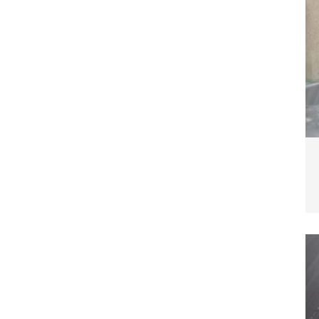
blemverhalten und was wirklich hilft
TIERE