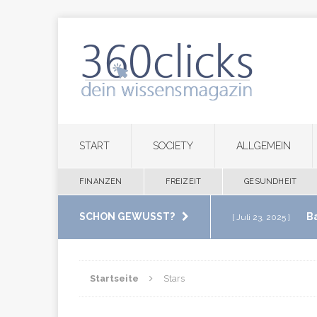
START
SOCIETY
ALLGEMEIN
FINANZEN
FREIZEIT
GESUNDHEIT
SCHON GEWUSST?
B
[ Juli 23, 2025 ]
im eigenen Zuha
Startseite
Stars
M
[ Juli 20, 2025 ]