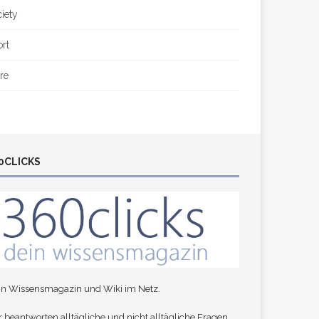
ciety
ort
re
0CLICKS
in Wissensmagazin und Wiki im Netz.
 beantworten alltägliche und nicht alltägliche Fragen,