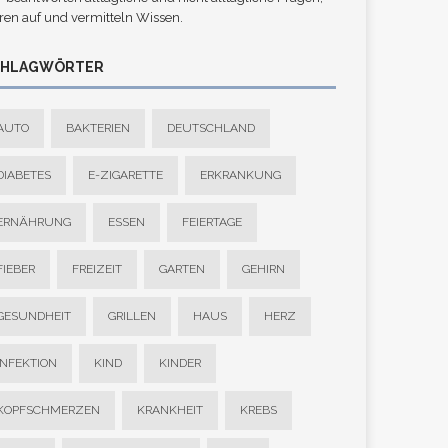
ren auf und vermitteln Wissen.
CHLAGWÖRTER
AUTO
BAKTERIEN
DEUTSCHLAND
DIABETES
E-ZIGARETTE
ERKRANKUNG
ERNÄHRUNG
ESSEN
FEIERTAGE
FIEBER
FREIZEIT
GARTEN
GEHIRN
GESUNDHEIT
GRILLEN
HAUS
HERZ
INFEKTION
KIND
KINDER
KOPFSCHMERZEN
KRANKHEIT
KREBS