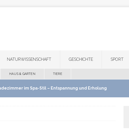
NATURWISSENSCHAFT
GESCHICHTE
SPORT
HAUS & GARTEN
TIERE
adezimmer im Spa-Stil – Entspannung und Erholung
use schaffen
HAUS & GARTEN
ultifunktionale Haartrimmer: Ein Gerät für Bart,