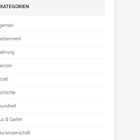
KATEGORIEN
lgemein
tertainment
nährung
nanzen
izeit
schichte
sundheit
us & Garten
turwissenschaft