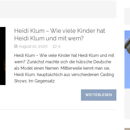
rhaar
GESUNDHEIT
Heidi Klum – Wie viele Kinder hat
as Banken verschweigen –
Heidi Klum und mit wem?
August 10, 2020
0
kte bei Tagesgeldangeboten richtig deuten
Heidi Klum – Wie viele Kinder hat Heidi Klum und mit
wem? Zunächst machte sich die hübsche Deutsche
als Model einen Namen. Mittlerweile kennt man sie,
Heidi Klum, hauptsächlich aus verschiedenen Casting
Shows. Im Gegensatz
line-Marketing trifft Offline-Präsenz: Synergien
WEITERLESEN
EIN
Wenn der Hund plötzlich „schwierig“ wird: Häufige