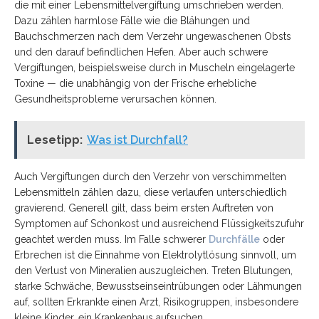
die mit einer Lebensmittelvergiftung umschrieben werden.
Dazu zählen harmlose Fälle wie die
Blähungen und
Bauchschmerzen nach dem Verzehr ungewaschenen Obsts
und den
darauf befindlichen Hefen. Aber auch schwere
Vergiftungen, beispielsweise durch
in Muscheln eingelagerte
Toxine — die unabhängig von der Frische erhebliche
Gesundheitsprobleme verursachen können.
Lesetipp:
Was ist Durchfall?
Auch Vergiftungen durch den Verzehr von
verschimmelten
Lebensmitteln zählen dazu, diese verlaufen unterschiedlich
gravierend. Generell gilt, dass beim ersten Auftreten von
Symptomen auf
Schonkost und ausreichend Flüssigkeitszufuhr
geachtet werden muss. Im Falle
schwerer
Durchfälle
oder
Erbrechen ist die Einnahme von Elektrolytlösung
sinnvoll, um
den Verlust von Mineralien auszugleichen. Treten Blutungen,
starke
Schwäche, Bewusstseinseintrübungen oder Lähmungen
auf, sollten Erkrankte
einen Arzt, Risikogruppen, insbesondere
kleine Kinder, ein Krankenhaus
aufsuchen.